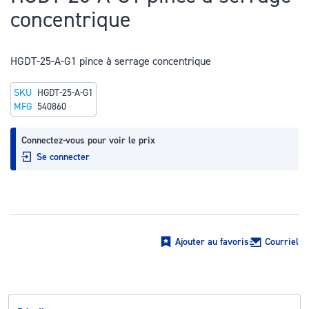
au
concentrique
début
de
la
HGDT-25-A-G1 pince à serrage concentrique
Galerie
SKU
HGDT-25-A-G1
d’images
MFG
540860
Connectez-vous pour voir le prix
Se connecter
Ajouter au favoris
Courriel