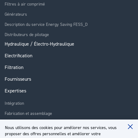
Filtres à air comprimé
Générateurs
Description du service Energy Saving FESS_D
Distributeurs de pilotage
Hydraulique / Électro-Hydraulique
Electrification
Filtration
Fournisseurs
Expertises
Intégration
Fabrication et assemblage
Installation et assistance
Nous utilisons des cookies pour améliorer nos services, vous
Clo
Réparation
proposer des offres personnelles et améliorer votre
Coo