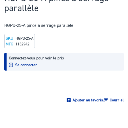
au
parallèle
début
de
la
HGPD-25-A pince à serrage parallèle
Galerie
SKU
HGPD-25-A
d’images
MFG
1132942
Connectez-vous pour voir le prix
Se connecter
Ajouter au favoris
Courriel