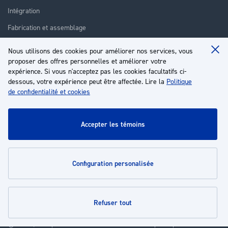
Intégration
Fabrication et assemblage
Installation et assistance
Nous utilisons des cookies pour améliorer nos services, vous
Clo
Réparation
proposer des offres personnelles et améliorer votre
Coo
Ba
expérience. Si vous n'acceptez pas les cookies facultatifs ci-
Formation
dessous, votre expérience peut être affectée. Lire la
Politique
de confidentialité et cookies
À propos
Service client
accepter les témoins
Mon compte
configuration personalisée
Politiques
refuser tout
© 2026 | Groupe EP - Tous droits réservés - Propulsé par
Novatize
.