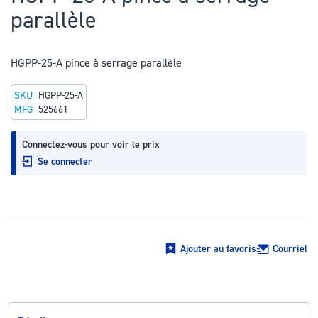
au
parallèle
début
de
la
HGPP-25-A pince à serrage parallèle
Galerie
SKU
HGPP-25-A
d’images
MFG
525661
Connectez-vous pour voir le prix
Se connecter
Ajouter au favoris
Courriel