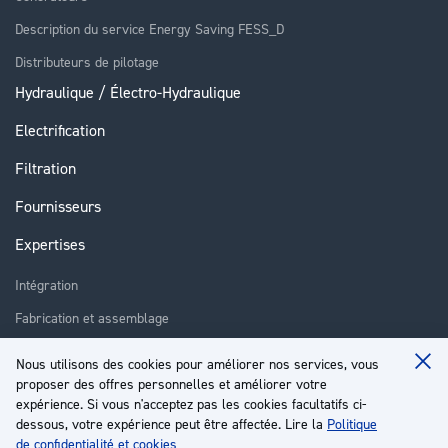
Description du service Energy Saving FESS_D
Distributeurs de pilotage
Hydraulique / Électro-Hydraulique
Electrification
Filtration
Fournisseurs
Expertises
Intégration
Fabrication et assemblage
Installation et assistance
Nous utilisons des cookies pour améliorer nos services, vous
Clo
Réparation
proposer des offres personnelles et améliorer votre
Coo
Ba
expérience. Si vous n'acceptez pas les cookies facultatifs ci-
Formation
dessous, votre expérience peut être affectée. Lire la
Politique
de confidentialité et cookies
À propos