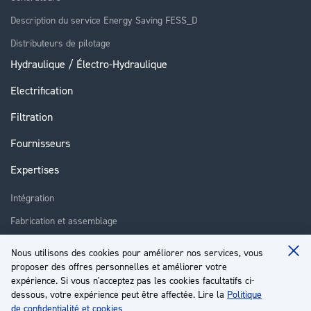
Description du service Energy Saving FESS_D
Distributeurs de pilotage
Hydraulique / Électro-Hydraulique
Electrification
Filtration
Fournisseurs
Expertises
Intégration
Fabrication et assemblage
Installation et assistance
Nous utilisons des cookies pour améliorer nos services, vous
Clo
Réparation
proposer des offres personnelles et améliorer votre
Coo
Ba
expérience. Si vous n'acceptez pas les cookies facultatifs ci-
Formation
dessous, votre expérience peut être affectée. Lire la
Politique
de confidentialité et cookies
À propos