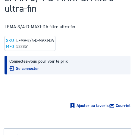
au
ultra-fin
début
de
la
LFMA-3/4-D-MAXI-DA filtre ultra-fin
Galerie
SKU
LFMA-3/4-D-MAXI-DA
d’images
MFG
532851
Connectez-vous pour voir le prix
Se connecter
Ajouter au favoris
Courriel