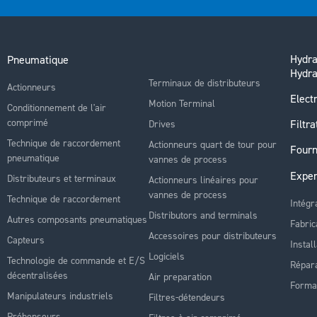
Hydra
Pneumatique
Hydra
Terminaux de distributeurs
Actionneurs
Electr
Motion Terminal
Conditionnement de l'air
comprimé
Filtra
Drives
Technique de raccordement
Actionneurs quart de tour pour
Fourn
pneumatique
vannes de process
Exper
Distributeurs et terminaux
Actionneurs linéaires pour
vannes de process
Technique de raccordement
Intégr
Distributors and terminals
Autres composants pneumatiques
Fabric
Accessoires pour distributeurs
Capteurs
Instal
Logiciels
Technologie de commande et E/S
Répara
décentralisées
Air preparation
Forma
Manipulateurs industriels
Filtres-détendeurs
Préhenseurs