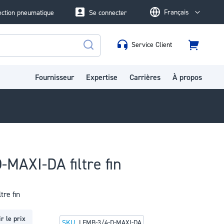
Français
ection pneumatique
Se connecter
Language
Service Client
Panier
Rechercher
Fournisseur
Expertise
Carrières
À propos
MAXI-DA filtre fin
re fin
r le prix
SKU
LFMB-3/4-D-MAXI-DA