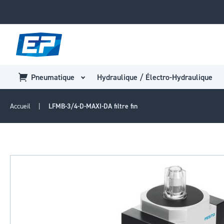
Pneumatique
Hydraulique / Électro-Hydraulique
Accueil
LFMB-3/4-D-MAXI-DA filtre fin
Passer
à
la
fin
de
la