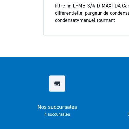
Galerie
filtre fin LFMB-3/4-D-MAXI-DA Cart
d’images
différentielle, purgeur de condens
condensat=manuel tournant
Nos succursales
4 succursales