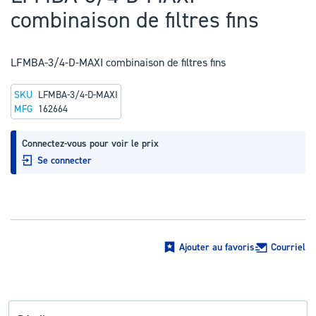
au
combinaison de filtres fins
début
de
la
LFMBA-3/4-D-MAXI combinaison de filtres fins
Galerie
SKU
LFMBA-3/4-D-MAXI
d’images
MFG
162664
Connectez-vous pour voir le prix
Se connecter
Ajouter au favoris
Courriel