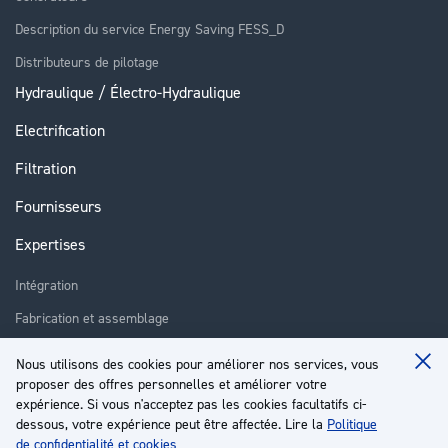
Description du service Energy Saving FESS_D
Distributeurs de pilotage
Hydraulique / Électro-Hydraulique
Electrification
Filtration
Fournisseurs
Expertises
Intégration
Fabrication et assemblage
Installation et assistance
Nous utilisons des cookies pour améliorer nos services, vous
Clo
Réparation
proposer des offres personnelles et améliorer votre
Coo
Ba
expérience. Si vous n'acceptez pas les cookies facultatifs ci-
Formation
dessous, votre expérience peut être affectée. Lire la
Politique
de confidentialité et cookies
À propos