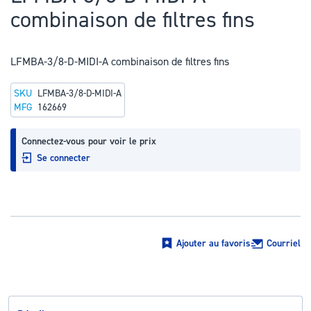
au
combinaison de filtres fins
début
de
la
LFMBA-3/8-D-MIDI-A combinaison de filtres fins
Galerie
SKU
LFMBA-3/8-D-MIDI-A
d’images
MFG
162669
Connectez-vous pour voir le prix
Se connecter
Ajouter au favoris
Courriel