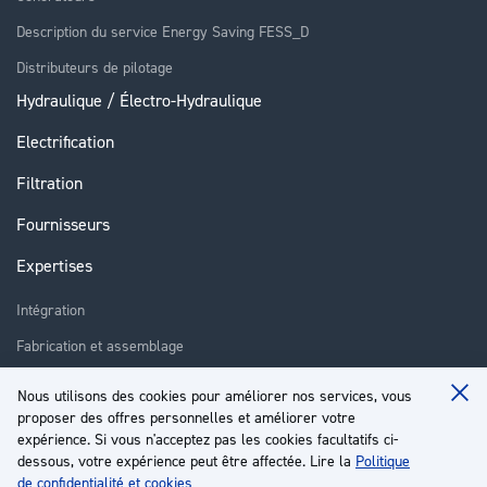
Description du service Energy Saving FESS_D
Distributeurs de pilotage
Hydraulique / Électro-Hydraulique
Electrification
Filtration
Fournisseurs
Expertises
Intégration
Fabrication et assemblage
Installation et assistance
Nous utilisons des cookies pour améliorer nos services, vous
Clo
Réparation
proposer des offres personnelles et améliorer votre
Coo
Ba
expérience. Si vous n'acceptez pas les cookies facultatifs ci-
Formation
dessous, votre expérience peut être affectée. Lire la
Politique
de confidentialité et cookies
À propos