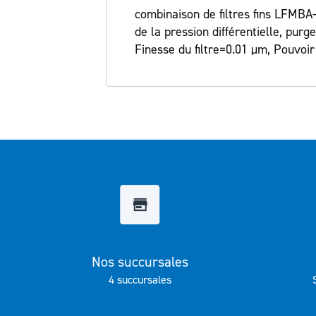
Galerie
combinaison de filtres fins LFMBA
d’images
de la pression différentielle, pur
Finesse du filtre=0.01 µm, Pouvoir
Nos succursales
4 succursales