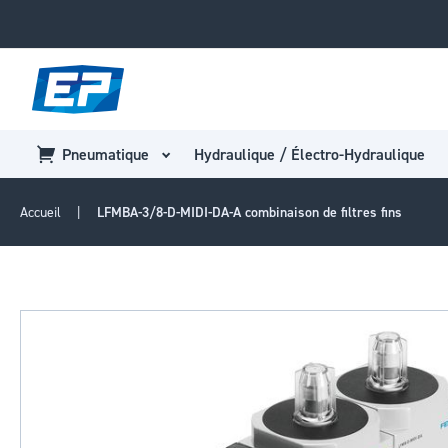
Pneumatique
Hydraulique / Électro-Hydraulique
Accueil
LFMBA-3/8-D-MIDI-DA-A combinaison de filtres fins
Passer
à
la
fin
de
la