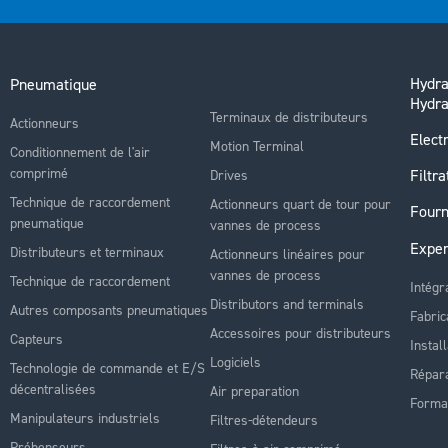
Hydra
Pneumatique
Hydra
Terminaux de distributeurs
Actionneurs
Electr
Motion Terminal
Conditionnement de l'air
comprimé
Filtra
Drives
Technique de raccordement
Actionneurs quart de tour pour
Fourn
pneumatique
vannes de process
Exper
Distributeurs et terminaux
Actionneurs linéaires pour
vannes de process
Technique de raccordement
Intégr
Distributors and terminals
Autres composants pneumatiques
Fabric
Accessoires pour distributeurs
Capteurs
Instal
Logiciels
Technologie de commande et E/S
Répara
décentralisées
Air preparation
Forma
Manipulateurs industriels
Filtres-détendeurs
Préhenseurs