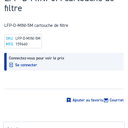
au
filtre
début
de
la
LFP-D-MINI-5M cartouche de filtre
Galerie
SKU
LFP-D-MINI-5M
d’images
MFG
159640
Connectez-vous pour voir le prix
Se connecter
Ajouter au favoris
Courriel