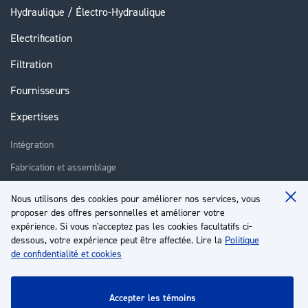
Hydraulique / Électro-Hydraulique
Electrification
Filtration
Fournisseurs
Expertises
Intégration
Fabrication et assemblage
Installation et assistance
Nous utilisons des cookies pour améliorer nos services, vous
Clo
Réparation
proposer des offres personnelles et améliorer votre
Coo
Ba
expérience. Si vous n'acceptez pas les cookies facultatifs ci-
Formation
dessous, votre expérience peut être affectée. Lire la
Politique
de confidentialité et cookies
À propos
Service client
accepter les témoins