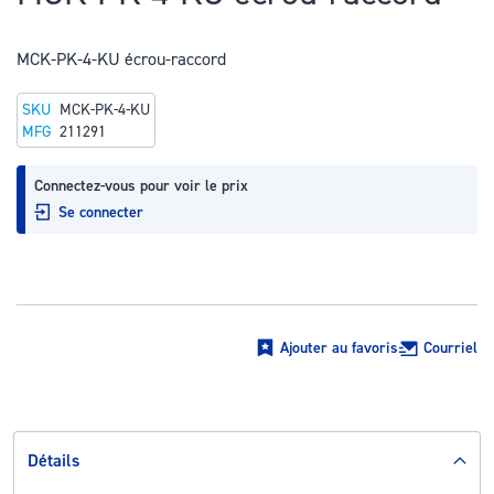
au
début
MCK-PK-4-KU écrou-raccord
de
la
SKU
MCK-PK-4-KU
Galerie
MFG
211291
d’images
Connectez-vous pour voir le prix
Se connecter
Ajouter au favoris
Courriel
Détails