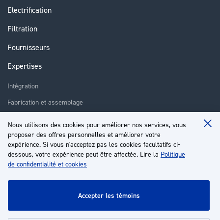
Electrification
Filtration
Fournisseurs
Expertises
Intégration
Fabrication et assemblage
Installation et assistance
Nous utilisons des cookies pour améliorer nos services, vous
Clo
Réparation
proposer des offres personnelles et améliorer votre
Coo
Ba
expérience. Si vous n'acceptez pas les cookies facultatifs ci-
Formation
dessous, votre expérience peut être affectée. Lire la
Politique
de confidentialité et cookies
À propos
Service client
accepter les témoins
Mon compte