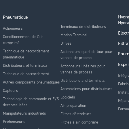
Hydra
Pneumatique
Hydra
Terminaux de distributeurs
Actionneurs
Electr
Motion Terminal
Conditionnement de l'air
comprimé
Filtra
Drives
Technique de raccordement
Actionneurs quart de tour pour
Fourn
pneumatique
vannes de process
Exper
Distributeurs et terminaux
Actionneurs linéaires pour
vannes de process
Technique de raccordement
Intégr
Distributors and terminals
Autres composants pneumatiques
Fabric
Accessoires pour distributeurs
Capteurs
Instal
Logiciels
Technologie de commande et E/S
Répara
décentralisées
Air preparation
Forma
Manipulateurs industriels
Filtres-détendeurs
Préhenseurs
Filtres à air comprimé