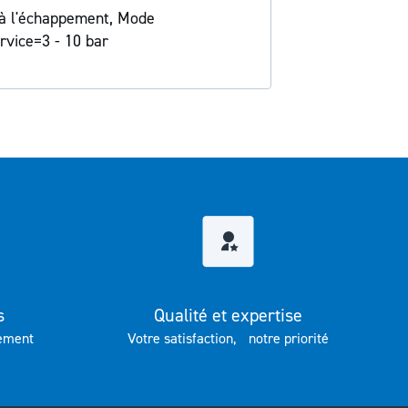
 à l'échappement, Mode
rvice=3 - 10 bar
s
Qualité et expertise
ement
Votre satisfaction, notre priorité