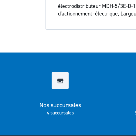
Galerie
électrodistributeur MDH-5/3E-D-1
d’images
d'actionnement=électrique, Large
Nos succursales
4 succursales