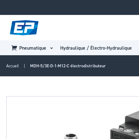
Pneumatique
Hydraulique / Électro-Hydraulique
Accueil
MDH-5/3E-D-1-M12-C électrodistributeur
Passer
à
la
fin
de
la