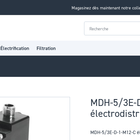
Magasinez dès maintenant notre coll
Rechercher
Électrification
Filtration
MDH-5/3E-
électrodist
MDH-5/3E-D-1-M12-C éle