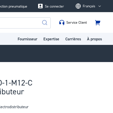
Français
ection pneumatique
Se connecter
Language
Service Client
Panier
Rechercher
Fournisseur
Expertise
Carrières
À propos
D-1-M12-C
ributeur
ctrodistributeur