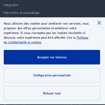
Intégration
Fabrication et assemblage
Installation et assistance
Nous utilisons des cookies pour améliorer nos services, vous
Clo
Réparation
proposer des offres personnelles et améliorer votre
Coo
Ba
expérience. Si vous n'acceptez pas les cookies facultatifs ci-
Formation
dessous, votre expérience peut être affectée. Lire la
Politique
de confidentialité et cookies
À propos
Service client
accepter les témoins
Mon compte
configuration personalisée
Politiques
refuser tout
© 2026 | Groupe EP - Tous droits réservés - Propulsé par
Novatize
.