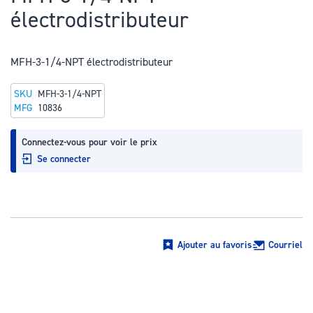
au
électrodistributeur
début
de
la
MFH-3-1/4-NPT électrodistributeur
Galerie
SKU
MFH-3-1/4-NPT
d’images
MFG
10836
Connectez-vous pour voir le prix
Se connecter
Ajouter au favoris
Courriel