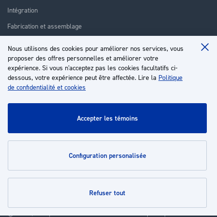
Intégration
Fabrication et assemblage
Installation et assistance
Nous utilisons des cookies pour améliorer nos services, vous
Clo
Réparation
proposer des offres personnelles et améliorer votre
Coo
Ba
expérience. Si vous n'acceptez pas les cookies facultatifs ci-
Formation
dessous, votre expérience peut être affectée. Lire la
Politique
de confidentialité et cookies
À propos
Service client
accepter les témoins
Mon compte
configuration personalisée
Politiques
refuser tout
© 2026 | Groupe EP - Tous droits réservés - Propulsé par
Novatize
.