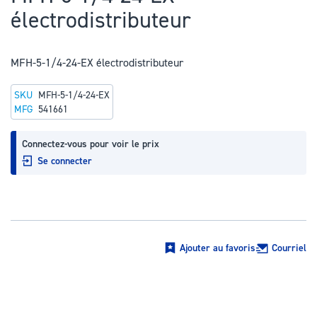
au
électrodistributeur
début
de
la
MFH-5-1/4-24-EX électrodistributeur
Galerie
SKU
MFH-5-1/4-24-EX
d’images
MFG
541661
Connectez-vous pour voir le prix
Se connecter
Ajouter au favoris
Courriel