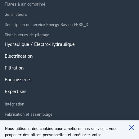
Filtres à air comprimé
Générateurs
Description du service Energy Saving FESS_D
Distributeurs de pilotage
Hydraulique / Électro-Hydraulique
Electrification
Filtration
Fournisseurs
Expertises
Intégration
Fabrication et assemblage
Installation et assistance
Nous utilisons des cookies pour améliorer nos services, vous
Clo
Réparation
proposer des offres personnelles et améliorer votre
Coo