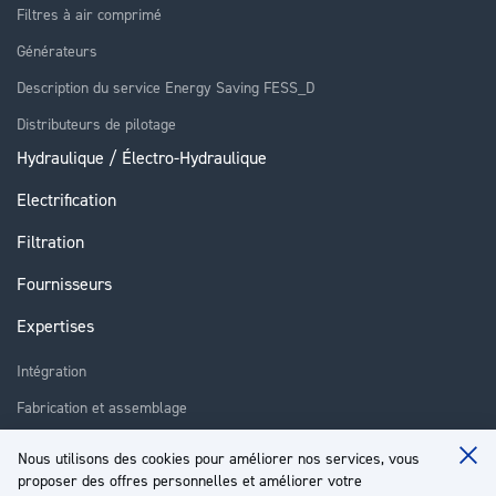
Filtres à air comprimé
Générateurs
Description du service Energy Saving FESS_D
Distributeurs de pilotage
Hydraulique / Électro-Hydraulique
Electrification
Filtration
Fournisseurs
Expertises
Intégration
Fabrication et assemblage
Installation et assistance
Nous utilisons des cookies pour améliorer nos services, vous
Clo
Réparation
proposer des offres personnelles et améliorer votre
Coo