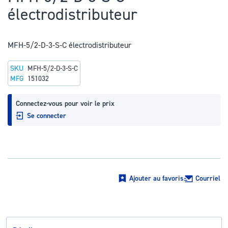
au
électrodistributeur
début
de
la
MFH-5/2-D-3-S-C électrodistributeur
Galerie
SKU
MFH-5/2-D-3-S-C
d’images
MFG
151032
Connectez-vous pour voir le prix
Se connecter
Ajouter au favoris
Courriel