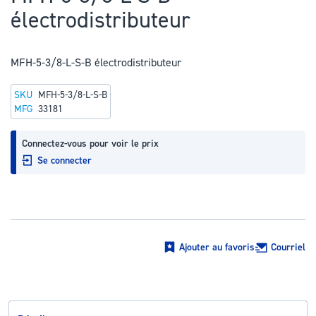
au
électrodistributeur
début
de
la
MFH-5-3/8-L-S-B électrodistributeur
Galerie
SKU
MFH-5-3/8-L-S-B
d’images
MFG
33181
Connectez-vous pour voir le prix
Se connecter
Ajouter au favoris
Courriel