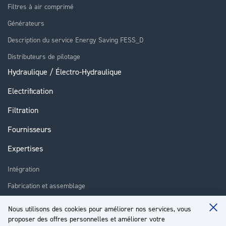
Filtres à air comprimé
Générateurs
Description du service Energy Saving FESS_D
Distributeurs de pilotage
Hydraulique / Électro-Hydraulique
Electrification
Filtration
Fournisseurs
Expertises
Intégration
Fabrication et assemblage
Installation et assistance
Nous utilisons des cookies pour améliorer nos services, vous
Clo
Réparation
proposer des offres personnelles et améliorer votre
Coo