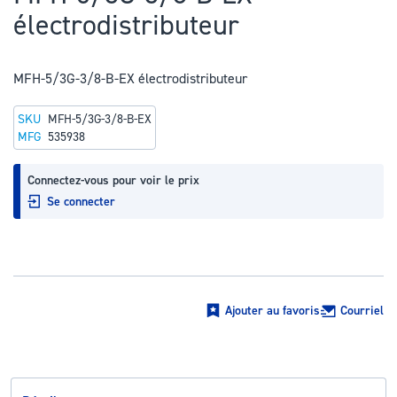
au
électrodistributeur
début
de
la
MFH-5/3G-3/8-B-EX électrodistributeur
Galerie
SKU
MFH-5/3G-3/8-B-EX
d’images
MFG
535938
Connectez-vous pour voir le prix
Se connecter
Ajouter au favoris
Courriel