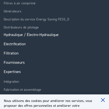
Filtres à air comprimé
Générateurs
Description du service Energy Saving FESS_D
Distributeurs de pilotage
Hydraulique / Électro-Hydraulique
Electrification
Filtration
Fournisseurs
Expertises
Intégration
Fabrication et assemblage
Installation et assistance
Nous utilisons des cookies pour améliorer nos services, vous
Clo
Réparation
proposer des offres personnelles et améliorer votre
Coo