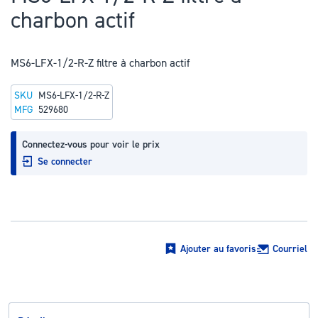
au
charbon actif
début
de
la
MS6-LFX-1/2-R-Z filtre à charbon actif
Galerie
SKU
MS6-LFX-1/2-R-Z
d’images
MFG
529680
Connectez-vous pour voir le prix
Se connecter
Ajouter au favoris
Courriel