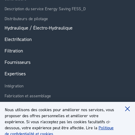
Description du service Energy Saving FESS_D
Distributeurs de pilotage
Hydraulique / Électro-Hydraulique
Electrification
Filtration
Fournisseurs
Expertises
Intégration
Fabrication et assemblage
Installation et assistance
Nous utilisons des cookies pour améliorer nos services, vous
Clo
Réparation
proposer des offres personnelles et améliorer votre
Coo
Ba
expérience. Si vous n'acceptez pas les cookies facultatifs ci-
Formation
dessous, votre expérience peut être affectée. Lire la
Politique
de confidentialité et cookies
À propos