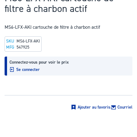
au
filtre à charbon actif
début
de
la
MS6-LFX-AKI cartouche de filtre à charbon actif
Galerie
SKU
MS6-LFX-AKI
d’images
MFG
547925
Connectez-vous pour voir le prix
Se connecter
Ajouter au favoris
Courriel