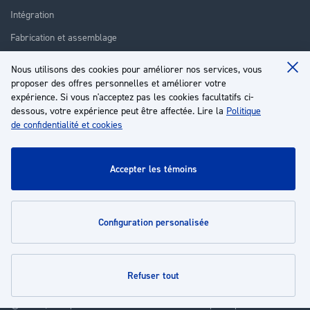
Intégration
Fabrication et assemblage
Installation et assistance
Nous utilisons des cookies pour améliorer nos services, vous
Clo
Réparation
proposer des offres personnelles et améliorer votre
Coo
Ba
expérience. Si vous n'acceptez pas les cookies facultatifs ci-
Formation
dessous, votre expérience peut être affectée. Lire la
Politique
de confidentialité et cookies
À propos
Service client
accepter les témoins
Mon compte
configuration personalisée
Politiques
refuser tout
© 2026 | Groupe EP - Tous droits réservés - Propulsé par
Novatize
.