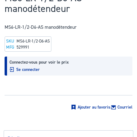
au
manodétendeur
début
de
la
MS6-LR-1/2-D6-AS manodétendeur
Galerie
SKU
MS6-LR-1/2-D6-AS
d’images
MFG
529991
Connectez-vous pour voir le prix
Se connecter
Ajouter au favoris
Courriel