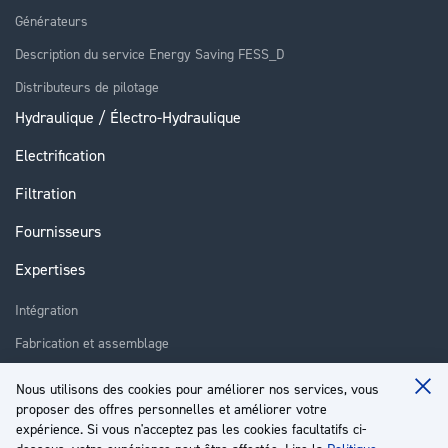
Générateurs
Description du service Energy Saving FESS_D
Distributeurs de pilotage
Hydraulique / Électro-Hydraulique
Electrification
Filtration
Fournisseurs
Expertises
Intégration
Fabrication et assemblage
Installation et assistance
Nous utilisons des cookies pour améliorer nos services, vous
Clo
Réparation
proposer des offres personnelles et améliorer votre
Coo
Ba
expérience. Si vous n'acceptez pas les cookies facultatifs ci-
Formation