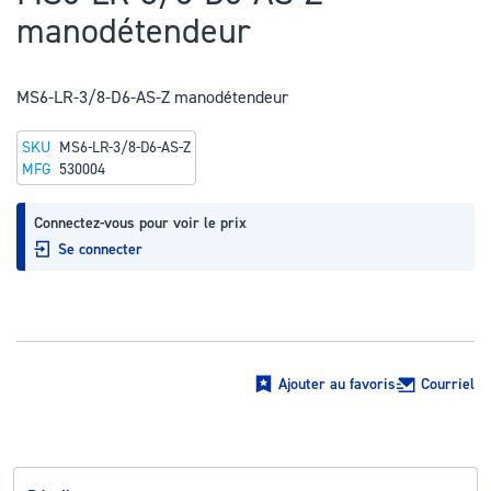
au
manodétendeur
début
de
la
MS6-LR-3/8-D6-AS-Z manodétendeur
Galerie
SKU
MS6-LR-3/8-D6-AS-Z
d’images
MFG
530004
Connectez-vous pour voir le prix
Se connecter
Ajouter au favoris
Courriel