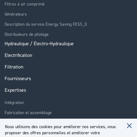
Filtres à air comprimé
Générateurs
Description du service Energy Saving FESS_D
Distributeurs de pilotage
Hydraulique / Électro-Hydraulique
Electrification
Filtration
Fournisseurs
Expertises
Intégration
Fabrication et assemblage
Installation et assistance
Nous utilisons des cookies pour améliorer nos services, vous
Clo
Réparation
proposer des offres personnelles et améliorer votre
Coo