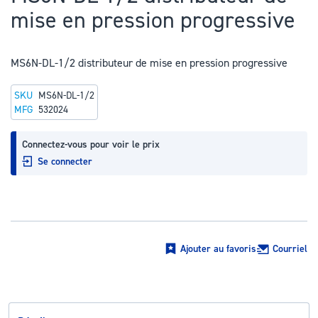
au
mise en pression progressive
début
de
la
MS6N-DL-1/2 distributeur de mise en pression progressive
Galerie
SKU
MS6N-DL-1/2
d’images
MFG
532024
Connectez-vous pour voir le prix
Se connecter
Ajouter au favoris
Courriel