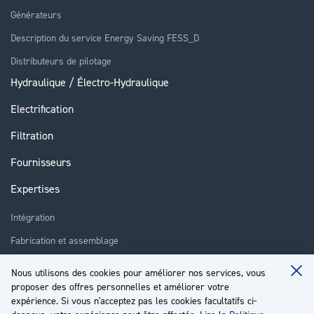
Générateurs
Description du service Energy Saving FESS_D
Distributeurs de pilotage
Hydraulique / Électro-Hydraulique
Electrification
Filtration
Fournisseurs
Expertises
Intégration
Fabrication et assemblage
Installation et assistance
Nous utilisons des cookies pour améliorer nos services, vous
Clo
Réparation
proposer des offres personnelles et améliorer votre
Coo
Ba
expérience. Si vous n'acceptez pas les cookies facultatifs ci-
Formation