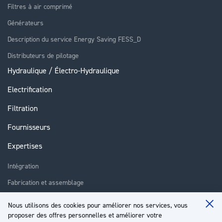
Filtres à air comprimé
Générateurs
Description du service Energy Saving FESS_D
Distributeurs de pilotage
Hydraulique / Électro-Hydraulique
Electrification
Filtration
Fournisseurs
Expertises
Intégration
Fabrication et assemblage
Installation et assistance
Nous utilisons des cookies pour améliorer nos services, vous
Clo
Réparation
proposer des offres personnelles et améliorer votre
Coo