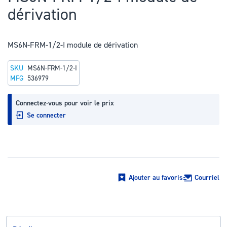
au
dérivation
début
de
la
MS6N-FRM-1/2-I module de dérivation
Galerie
SKU
MS6N-FRM-1/2-I
d’images
MFG
536979
Connectez-vous pour voir le prix
Se connecter
Ajouter au favoris
Courriel