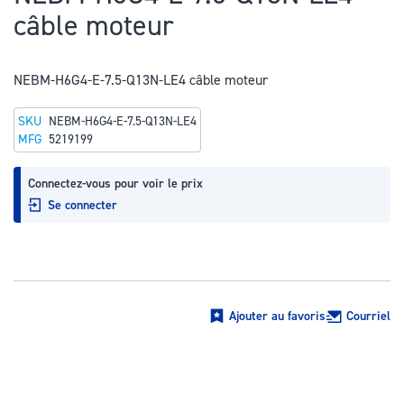
au
câble moteur
début
de
la
NEBM-H6G4-E-7.5-Q13N-LE4 câble moteur
Galerie
SKU
NEBM-H6G4-E-7.5-Q13N-LE4
d’images
MFG
5219199
Connectez-vous pour voir le prix
Se connecter
Ajouter au favoris
Courriel