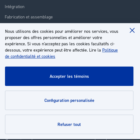
Intégration
Fabrication et assemblage
Installation et assistance
Nous utilisons des cookies pour améliorer nos services, vous
Clo
Réparation
proposer des offres personnelles et améliorer votre
Coo
Ba
expérience. Si vous n'acceptez pas les cookies facultatifs ci-
Formation
dessous, votre expérience peut être affectée. Lire la
Politique
de confidentialité et cookies
À propos
Service client
accepter les témoins
Mon compte
configuration personalisée
Politiques
refuser tout
© 2026 | Groupe EP - Tous droits réservés - Propulsé par
Novatize
.