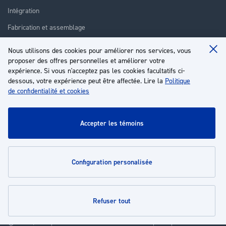
Intégration
Fabrication et assemblage
Installation et assistance
Nous utilisons des cookies pour améliorer nos services, vous
Clo
Réparation
proposer des offres personnelles et améliorer votre
Coo
Ba
expérience. Si vous n'acceptez pas les cookies facultatifs ci-
Formation
dessous, votre expérience peut être affectée. Lire la
Politique
de confidentialité et cookies
À propos
Service client
accepter les témoins
Mon compte
configuration personalisée
Politiques
refuser tout
© 2026 | Groupe EP - Tous droits réservés - Propulsé par
Novatize
.