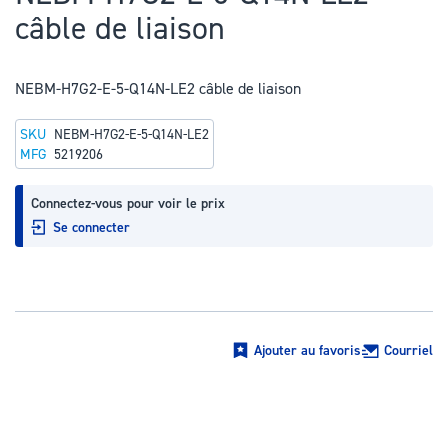
au
câble de liaison
début
de
la
NEBM-H7G2-E-5-Q14N-LE2 câble de liaison
Galerie
SKU
NEBM-H7G2-E-5-Q14N-LE2
d’images
MFG
5219206
Connectez-vous pour voir le prix
Se connecter
Ajouter au favoris
Courriel