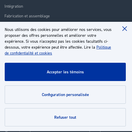
Intégration
Fabrication et assemblage
Installation et assistance
Nous utilisons des cookies pour améliorer nos services, vous
Clo
Réparation
proposer des offres personnelles et améliorer votre
Coo
Ba
expérience. Si vous n'acceptez pas les cookies facultatifs ci-
Formation
dessous, votre expérience peut être affectée. Lire la
Politique
de confidentialité et cookies
À propos
Service client
accepter les témoins
Mon compte
configuration personalisée
Politiques
refuser tout
© 2026 | Groupe EP - Tous droits réservés - Propulsé par
Novatize
.