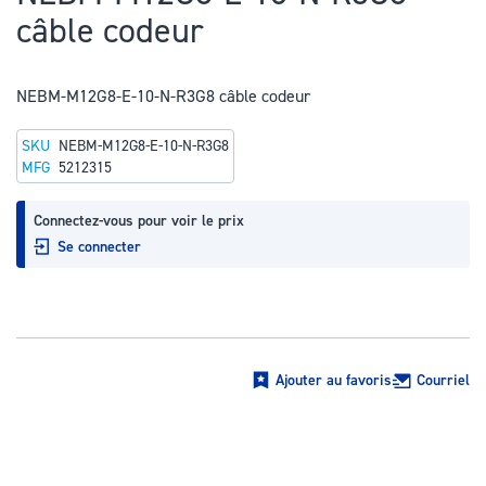
au
câble codeur
début
de
la
NEBM-M12G8-E-10-N-R3G8 câble codeur
Galerie
SKU
NEBM-M12G8-E-10-N-R3G8
d’images
MFG
5212315
Connectez-vous pour voir le prix
Se connecter
Ajouter au favoris
Courriel