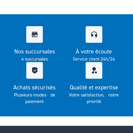
Nos succursales
À votre écoute
4 succursales
Service client 24h/24
Achats sécurisés
Qualité et expertise
Plusieurs modes de
Votre satisfaction, notre
paiement
priorité