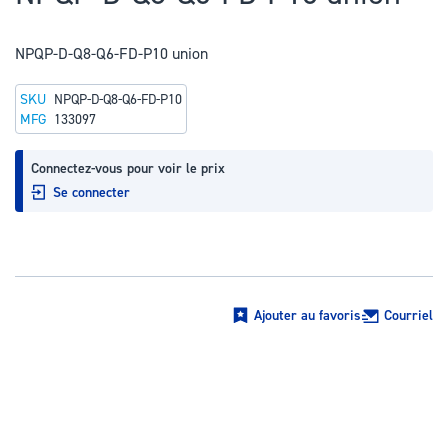
au
début
NPQP-D-Q8-Q6-FD-P10 union
de
la
SKU
NPQP-D-Q8-Q6-FD-P10
Galerie
MFG
133097
d’images
Connectez-vous pour voir le prix
Se connecter
Ajouter au favoris
Courriel