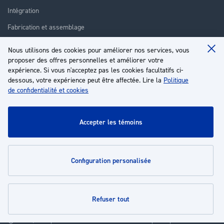
Intégration
Fabrication et assemblage
Installation et assistance
Nous utilisons des cookies pour améliorer nos services, vous
Clo
Réparation
proposer des offres personnelles et améliorer votre
Coo
Ba
expérience. Si vous n'acceptez pas les cookies facultatifs ci-
Formation
dessous, votre expérience peut être affectée. Lire la
Politique
de confidentialité et cookies
À propos
Service client
accepter les témoins
Mon compte
configuration personalisée
Politiques
refuser tout
© 2026 | Groupe EP - Tous droits réservés - Propulsé par
Novatize
.