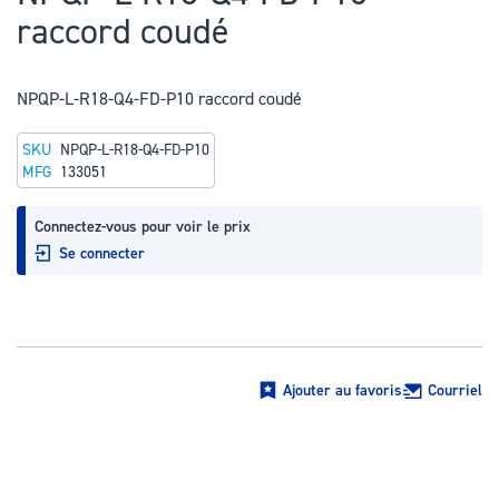
au
raccord coudé
début
de
la
NPQP-L-R18-Q4-FD-P10 raccord coudé
Galerie
SKU
NPQP-L-R18-Q4-FD-P10
d’images
MFG
133051
Connectez-vous pour voir le prix
Se connecter
Ajouter au favoris
Courriel