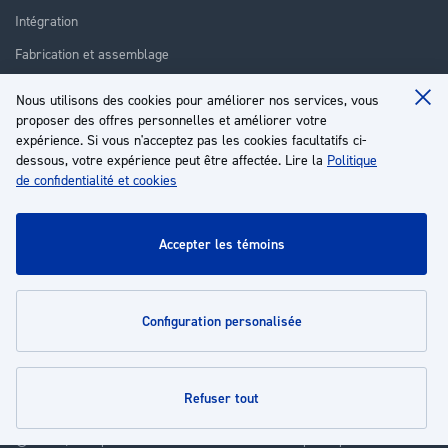
Intégration
Fabrication et assemblage
Installation et assistance
Nous utilisons des cookies pour améliorer nos services, vous
Clo
Réparation
proposer des offres personnelles et améliorer votre
Coo
Ba
expérience. Si vous n'acceptez pas les cookies facultatifs ci-
Formation
dessous, votre expérience peut être affectée. Lire la
Politique
de confidentialité et cookies
À propos
Service client
accepter les témoins
Mon compte
configuration personalisée
Politiques
refuser tout
© 2026 | Groupe EP - Tous droits réservés - Propulsé par
Novatize
.