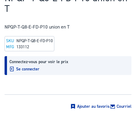
au
T
début
de
la
NPQP-T-Q8-E-FD-P10 union en T
Galerie
SKU
NPQP-T-Q8-E-FD-P10
d’images
MFG
133112
Connectez-vous pour voir le prix
Se connecter
Ajouter au favoris
Courriel