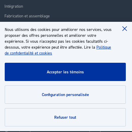
Intégration
Fabrication et assemblage
Installation et assistance
Nous utilisons des cookies pour améliorer nos services, vous
Clo
Réparation
proposer des offres personnelles et améliorer votre
Coo
Ba
expérience. Si vous n'acceptez pas les cookies facultatifs ci-
Formation
dessous, votre expérience peut être affectée. Lire la
Politique
de confidentialité et cookies
À propos
Service client
accepter les témoins
Mon compte
configuration personalisée
Politiques
refuser tout
© 2026 | Groupe EP - Tous droits réservés - Propulsé par
Novatize
.