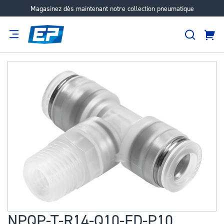
Magasinez dès maintenant notre collection pneumatique
Aller
au
Recher
contenu
Panie
Filtration
Fournisseur
Expertise
Carrières
À
Passer
propos
à
la
fin
de
la
galerie
d’images
NPQP-T-R14-Q10-FD-P10
Passer